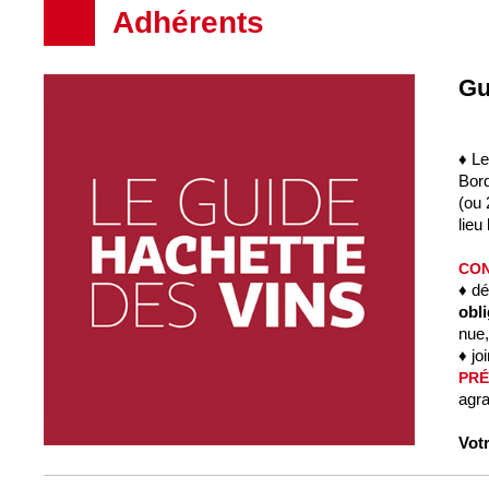
Adhérents
Gu
♦ Le
Bor
(ou 
lieu
CON
♦ dé
obl
nue,
♦ jo
PRÉ
agra
Votr