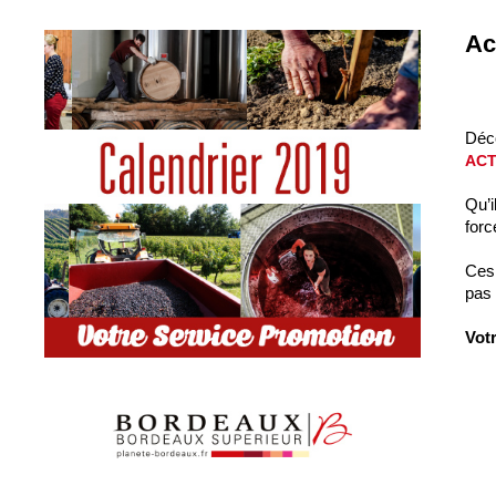
Ac
Déco
ACT
Qu’i
forc
Ces 
pas 
Vot