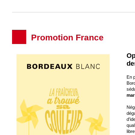
Promotion France
Op
de
En p
Bord
sédu
mar
Négo
dégu
d’id
qual
libr