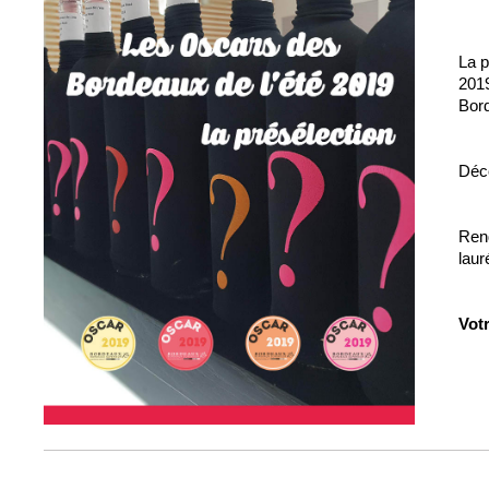
La p
2019
Bor
Déc
Rend
lau
Vot