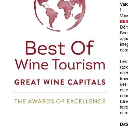
Val
!
Vous
BES
Dém
Bord
appe
inté
dans
Les 
(acc
orie
trav
des 
du c
conc
Etre
fair
et r
Date