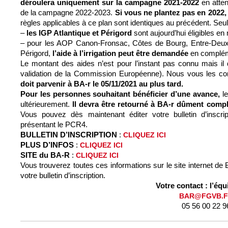
déroulera uniquement sur la campagne 2021-2022
en atte
de la campagne 2022-2023.
Si vous ne plantez pas en 2022, 
règles applicables à ce plan sont identiques au précédent. Seuls
–
les IGP Atlantique et Périgord
sont aujourd’hui éligibles en 
– pour les AOP Canon-Fronsac, Côtes de Bourg, Entre-Deux-
Périgord,
l’aide à l’irrigation peut être demandée
en compléme
Le montant des aides n’est pour l’instant pas connu mais il 
validation de la Commission Européenne). Nous vous les c
doit parvenir à BA-r le 05/11/2021 au plus tard.
Pour les personnes souhaitant bénéficier d’une avance,
le
ultérieurement.
Il devra être retourné à BA-r dûment compl
Vous pouvez dès maintenant éditer votre bulletin d’ins
présentant le PCR4.
BULLETIN D’INSCRIPTION
:
CLIQUEZ ICI
PLUS D’INFOS
:
CLIQUEZ ICI
SITE du BA-R
:
CLIQUEZ ICI
Vous trouverez toutes ces informations sur le site internet de 
votre bulletin d’inscription.
Votre contact : l’éq
BAR@FGVB.
05 56 00 22 9