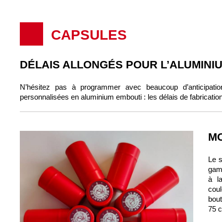
CAPSULES
DÉLAIS ALLONGÉS POUR L’ALUMINI
N’hésitez pas à programmer avec beaucoup d’anticipatio
personnalisées en aluminium embouti : les délais de fabricati
MO
Le s
gamm
à l
coul
bout
75 c