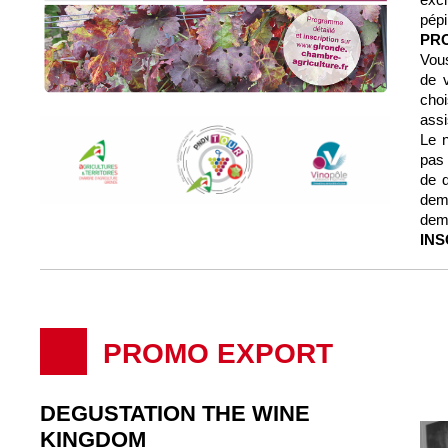
pépi
PR
Vou
de v
cho
assi
Le n
pas 
de 
dema
dema
INS
PROMO EXPORT
DEGUSTATION THE WINE
KINGDOM