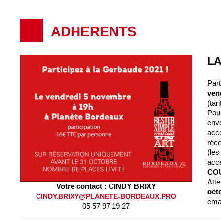
ADHERENTS
LA
Par
ven
(tar
Pou
envo
acco
réce
(le
acce
CO
Atte
Votre contact : CINDY BRIXY
oct
CINDY.BRIXY@PLANETE-BORDEAUX.PRO
emai
05 57 97 19 27