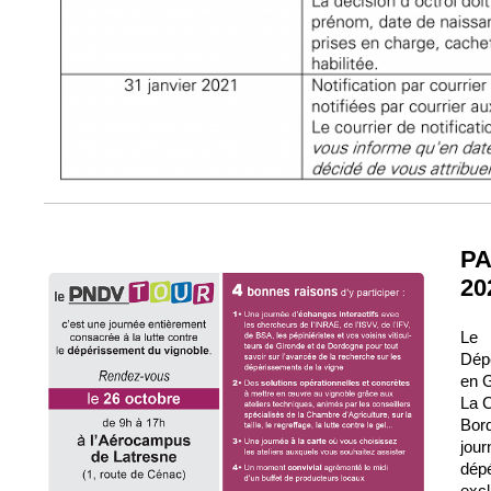
PA
20
Le 
Dépé
en G
La C
Bord
jour
dép
exc